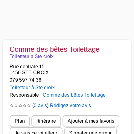
Comme des bêtes Toilettage
Toiletteur à Ste croix
Rue centrale 15
1450 STE CROIX
079 597 74 36
Toiletteur à Ste croix
Responsable :
Comme des bêtes Toilettage
☆
☆
☆
☆
☆
(
0 avis
)
Rédigez votre avis
Plan
Itinéraire
Ajouter à mes favoris
Je suis ce toiletteur
Signaler une erreur