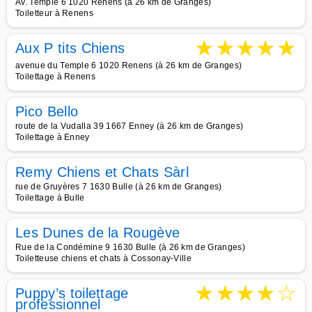
Av. Temple 6 1020 Renens (à 26 km de Granges)
Toiletteur à Renens
★
★
★
★
★
Aux P tits Chiens
avenue du Temple 6 1020 Renens (à 26 km de Granges)
Toilettage à Renens
Pico Bello
route de la Vudalla 39 1667 Enney (à 26 km de Granges)
Toilettage à Enney
Remy Chiens et Chats Sàrl
rue de Gruyères 7 1630 Bulle (à 26 km de Granges)
Toilettage à Bulle
Les Dunes de la Rougève
Rue de la Condémine 9 1630 Bulle (à 26 km de Granges)
Toiletteuse chiens et chats à Cossonay-Ville
★
★
★
★
☆
Puppy’s toilettage
professionnel