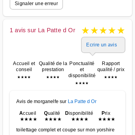
Signaler une erreur
★
★
★
★
★
1 avis sur La Patte d Or
Ecrire un avis
Accueil et
Qualité de la
Ponctualité
Rapport
conseil
prestation
et
qualité / prix
disponibilité
★
★
★
★
★
★
★
★
★
★
★
★
★
★
★
★
Avis de morganelfe sur
La Patte d Or
A
ccueil
Q
ualité
D
isponibilité
P
rix
★
★
★
★
★
★
★
★
★
★
★
★
★
★
★
★
toilettage complet et coupe sur mon yorshire