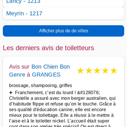
Lancy - 1213
Meyrin - 1217
Afficher plus de de villes
Les derniers avis de toiletteurs
Avis sur
Bon Chien Bon
★
★
★
★
★
Genre
à
GRANGES
brossage, shampooing, griffes
➕ Franchement, c’est du lourd ! &#128076;
Christelle a assuré avec mon berger australien, qui
d’habitude flippe et refuse qu’on le touche. Grâce à
ses qualité d'éducation canine, elle est encore
mieux pour le toilettage. Elle a réussi à le mettre à
l’aise et à le toiletter nickel. L’accueil était super
cool dans son atelier très spécial! On est direct à